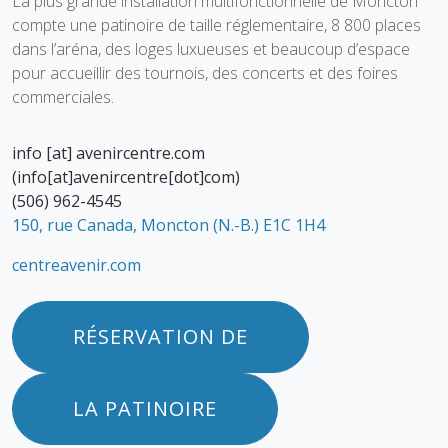
La plus grande installation multifonctionnelle de Moncton
compte une patinoire
de taille réglementaire
, 8
8
00 places
dans l’aréna, des loges luxueuses et beaucoup d’espace
pour accueillir des tournois, des concerts et des foires
commerciales.
info
[at]
avenircentre.com
(info[at]avenircentre[dot]com)
(506) 962-4545
150, rue Canada, Moncton (N.-B.) E1C 1H4
centreavenir.com
RÉSERVATION DE
LA PATINOIRE