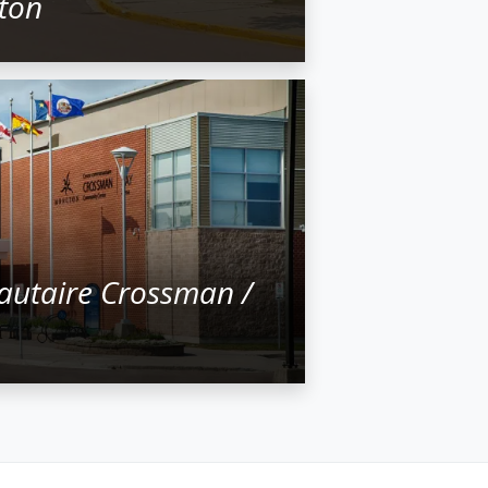
ton
utaire Crossman /