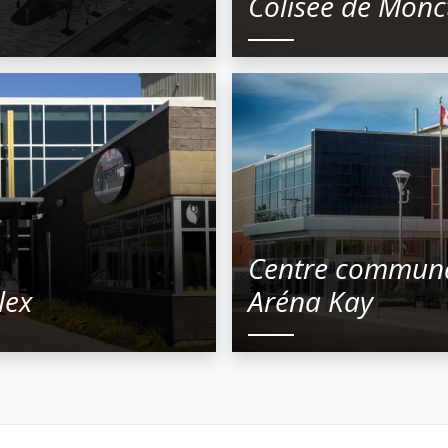
Colisée de Monc
Centre communa
lex
Aréna Kay