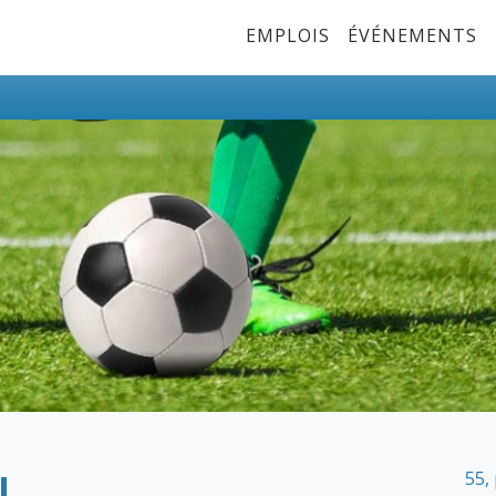
Top Menu
EMPLOIS
ÉVÉNEMENTS
N
55,