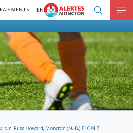
PAIEMENTS
EN
ALERT MONCTON
SEARCH
M
 prom. Russ Howard, Moncton (N.-B.) E1C 0L7