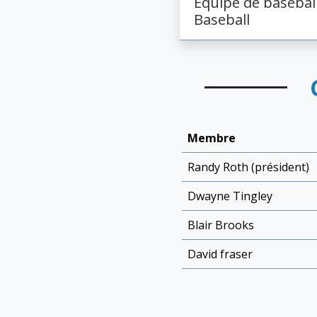
Équipe de basebal
Baseball
Membre
Randy Roth (président)
Dwayne Tingley
Blair Brooks
David fraser