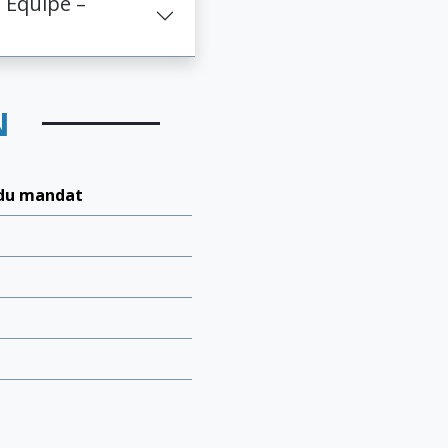
 Équipe –
N
 du mandat