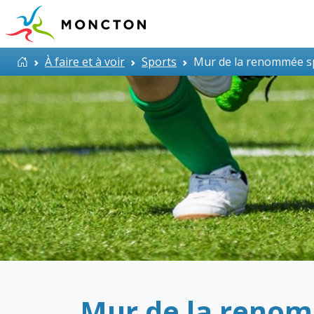
Aller au contenu principal
Accueil
À faire et à voir
Sports
Mur de la renommée s
Mur de la renom