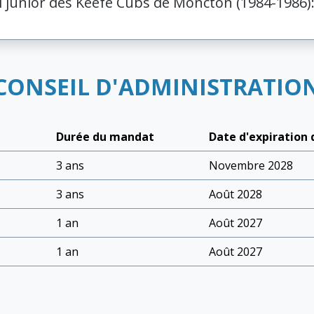
l junior des Keefe Cubs de Moncton (1984-1986):
CONSEIL D'ADMINISTRATIO
Durée du mandat
Date d'expiration
3 ans
Novembre 2028
3 ans
Août 2028
1 an
Août 2027
1 an
Août 2027