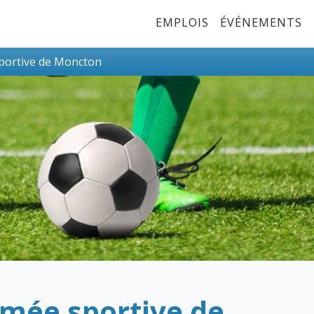
Top Menu
EMPLOIS
ÉVÉNEMENTS
portive de Moncton
mée sportive de