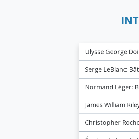
INT
Ulysse George Doi
Serge LeBlanc: Bâ
Normand Léger: Bâ
James William Rile
Christopher Rocho