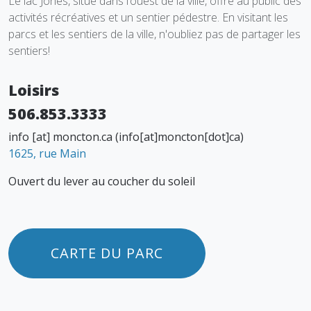
Le lac Jones, situé dans l’ouest de la ville, offre au public des
activités récréatives et un sentier pédestre.
En visitant les
parcs et les sentiers de la ville, n'oubliez pas de partager les
sentiers!
Loisirs
506.853.3333
info
[at]
moncton.ca
(info[at]moncton[dot]ca)
1625, rue Main
Ouvert du lever au coucher du soleil
CARTE DU PARC