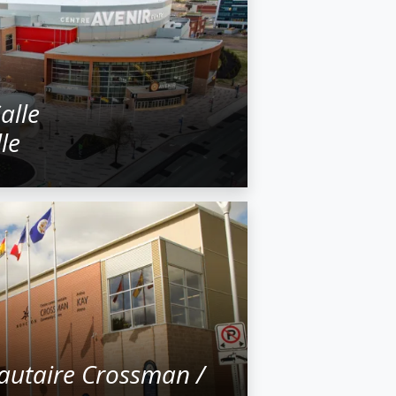
alle
le
utaire Crossman /