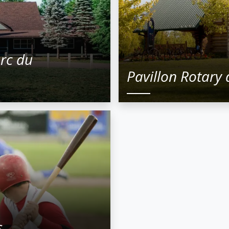
arc du
Pavillon Rotary
s