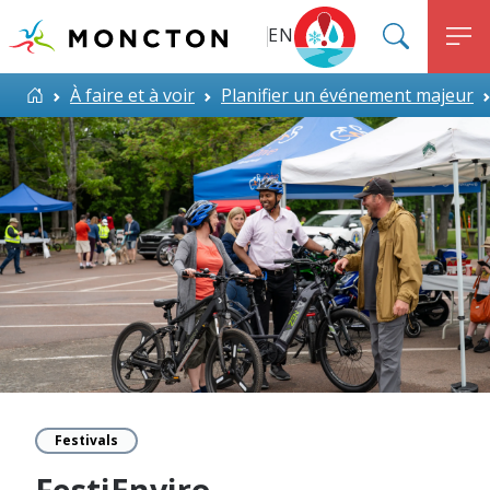
Top Menu
Aller au contenu principal
EN
SEARC
M
ALERT MONCTON
Accueil
À faire et à voir
Planifier un événement majeur
Festivals
FestiEnviro