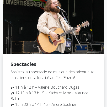
Spectacles
Assistez au spectacle de musique des talentueux
musiciens de la localité au FestiEnviro!
🎶 11 h à 12 h – Valérie Bouchard Dugas
🎶 12:15 h à 13 h 15 – Kathy et Moe - Maurice
Babin
🎶 13 h 30 h à 14 h 45 – André Saulnier