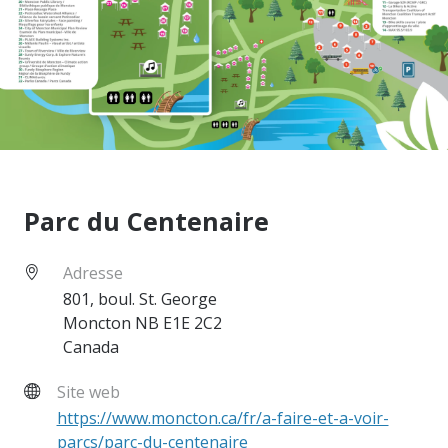
Parc du Centenaire
Adresse
801, boul. St. George
Moncton
NB
E1E 2C2
Canada
Site web
https://www.moncton.ca/fr/a-faire-et-a-voir-
parcs/parc-du-centenaire