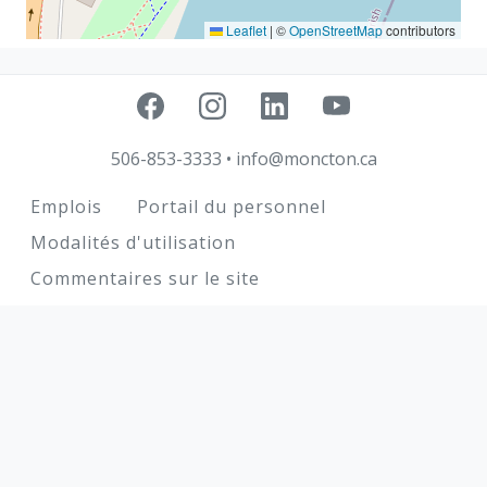
Leaflet
|
©
OpenStreetMap
contributors
506-853-3333
•
info@moncton.ca
Footer
Emplois
Portail du personnel
Modalités d'utilisation
Commentaires sur le site