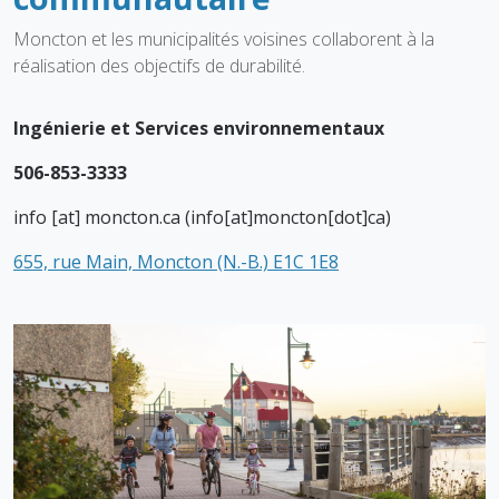
Moncton et les municipalités voisines collaborent à la
réalisation des objectifs de durabilité.
Ingénierie et Services environnementaux
506-853-3333
info
[at]
moncton.ca
(info[at]moncton[dot]ca)
655, rue Main, Moncton (N.-B.)
E1C 1E8