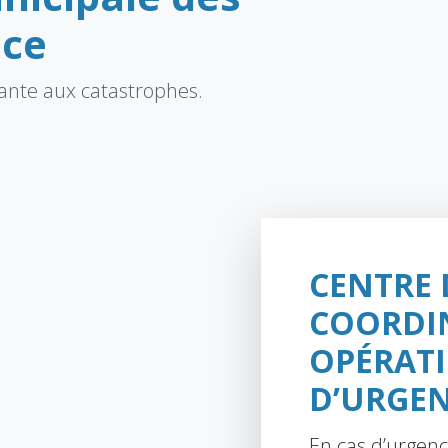
nce
stante aux catastrophes.
CENTRE 
COORDI
OPÉRAT
D’URGE
En cas d’urgenc