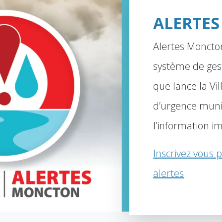
ALERTE
Alertes Moncto
système de gest
que lance la Vil
d’urgence munic
l’information i
Inscrivez vous p
alertes