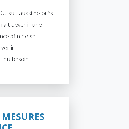
U suit aussi de près
rrait devenir une
ence afin de se
rvenir
 au besoin.
 MESURES
NCE