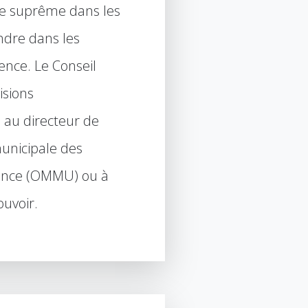
nce suprême dans les
ndre dans les
gence. Le Conseil
isions
 au directeur de
municipale des
ence (OMMU) ou à
ouvoir.