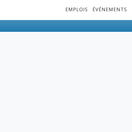
Top Menu
EMPLOIS
ÉVÉNEMENTS
ures.pdf