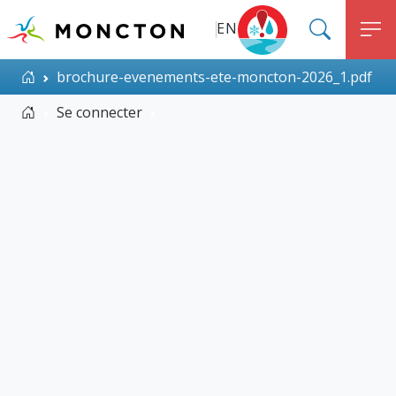
Top Menu
Aller au contenu principal
EN
SEARC
M
ALERT MONCTON
Accueil
brochure-evenements-ete-moncton-2026_1.pdf
Accueil
Se connecter
brochure-evenements-ete-moncto