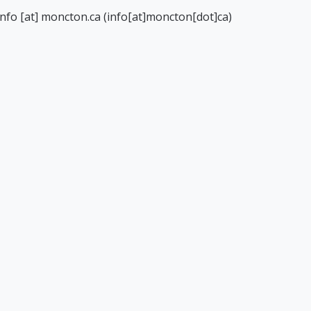
info
[at]
moncton.ca
(info[at]moncton[dot]ca)