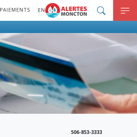
PAIEMENTS
EN
ALERT MONCTON
SEARCH
M
506-853-3333