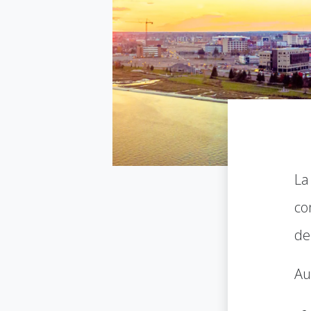
La
co
de
Au