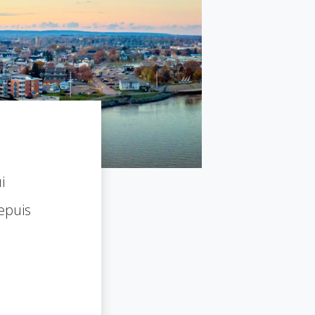
i
epuis