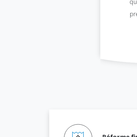
qu
pr
Réforme fi