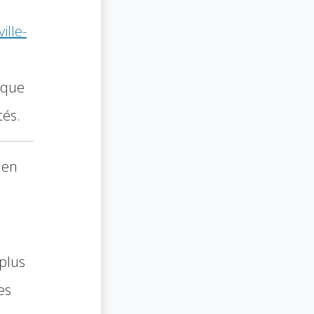
ille-
 que
tés.
 en
 plus
es