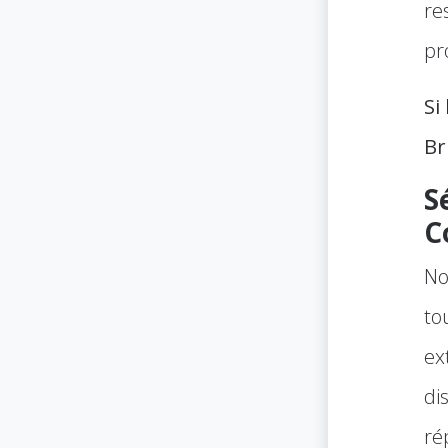
re
pr
Si
Br
S
C
No
to
ex
di
ré