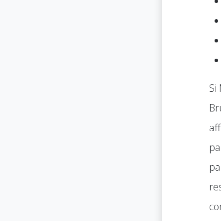
Si
Br
af
pa
pa
re
co