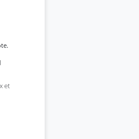
te.
u
x et