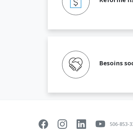
Besoins so
506-853-3