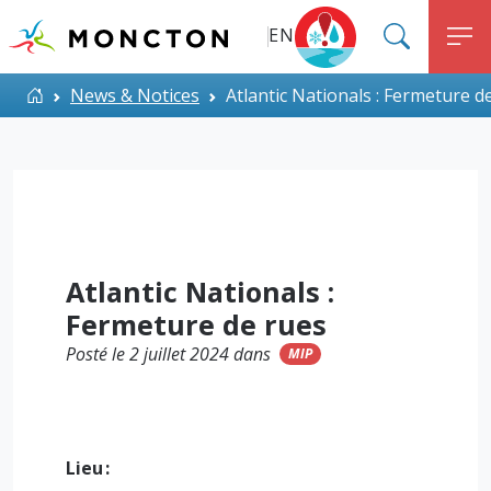
Top Menu
Aller au contenu principal
EN
SEARC
M
ALERT MONCTON
Accueil
News & Notices
Atlantic Nationals : Fermeture d
Atlantic Nationals :
Fermeture de rues
Posté le 2 juillet 2024 dans
MIP
Lieu :