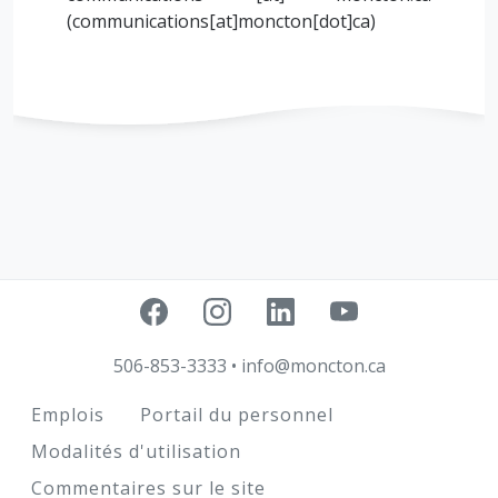
(
communications[at]moncton[dot]ca
)
506-853-3333
•
info@moncton.ca
Footer
Emplois
Portail du personnel
Modalités d'utilisation
Commentaires sur le site