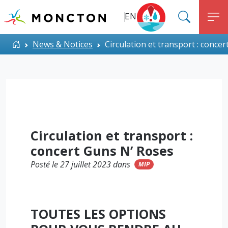
Top Menu
Aller au contenu principal
EN
SEARC
M
ALERT MONCTON
Accueil
News & Notices
Circulation et transport : conce
Circulation et transport :
concert Guns N’ Roses
Posté le 27 juillet 2023 dans
MIP
TOUTES LES OPTIONS