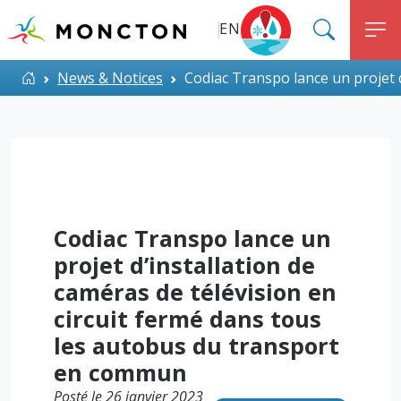
Top Menu
Aller au contenu principal
EN
SEARC
M
ALERT MONCTON
Accueil
News & Notices
Codiac Transpo lance un projet 
Codiac Transpo lance un
projet d’installation de
caméras de télévision en
circuit fermé dans tous
les autobus du transport
en commun
Posté le 26 janvier 2023