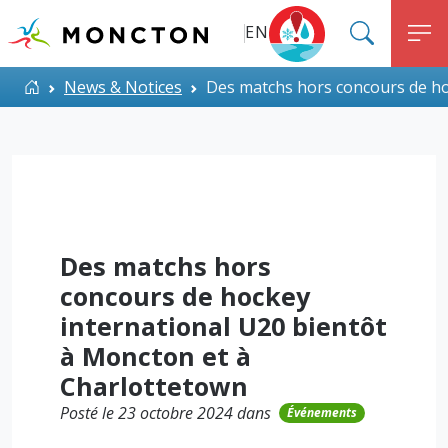
Top Menu
Aller au contenu principal
EN
SEARC
M
ALERT MONCTON
Accueil
News & Notices
Des matchs hors concours de ho
Des matchs hors
concours de hockey
international U20 bientôt
à Moncton et à
Charlottetown
Posté le 23 octobre 2024 dans
Événements