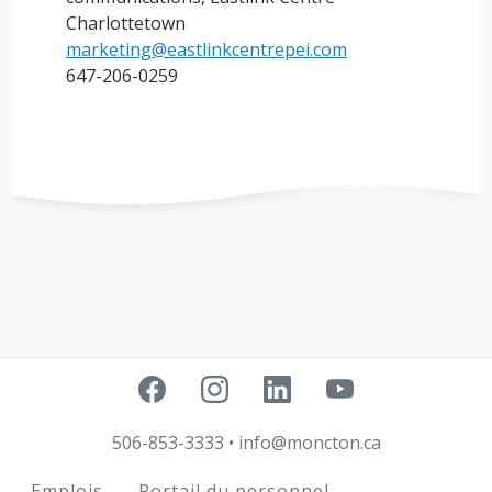
Charlottetown
marketing@eastlinkcentrepei.com
647-206-0259
506-853-3333
•
info@moncton.ca
Footer
Emplois
Portail du personnel