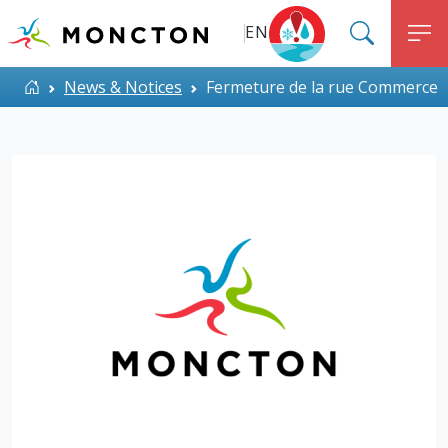
Top Menu
Aller au contenu principal
EN
SEARC
M
ALERT MONCTON
Accueil
News & Notices
Fermeture de la rue Commerce