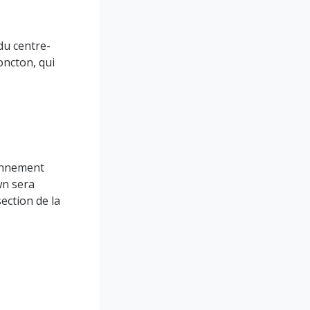
du centre-
oncton, qui
ionnement
wn sera
ection de la