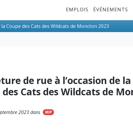
Top Menu
EMPLOIS
ÉVÉNEMENTS
e la Coupe des Cats des Wildcats de Moncton 2023
ure de rue à l’occasion de la
 des Cats des Wildcats de Mo
septembre 2023 dans
MIP