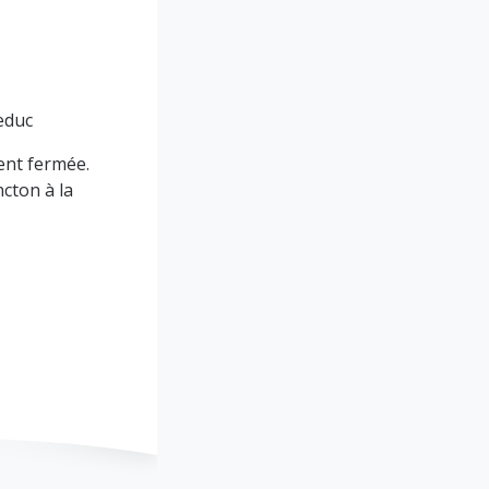
educ
ent fermée.
cton à la