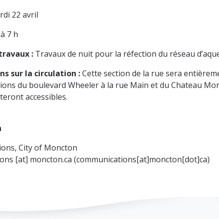
di 22 avril
 à 7 h
travaux :
Travaux de nuit pour la réfection du réseau d’aqu
s sur la circulation :
Cette section de la rue sera entièrem
tions du boulevard Wheeler à la rue Main et du Chateau Mon
teront accessibles.
n
ons, City of Moncton
ions
[at]
moncton.ca
(communications[at]moncton[dot]ca)