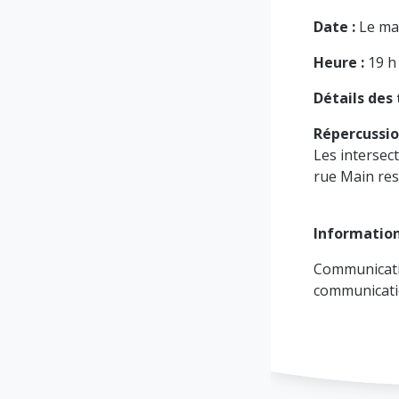
Date :
Le mar
Heure :
19 h
Détails des 
Répercussion
Les intersec
rue Main res
Informatio
Communicati
communicat