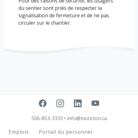
Pour des raisons de sécurité, les usagers
du sentier sont priés de respecter la
signalisation de fermeture et de ne pas
circuler sur le chantier.
506-853-3333
•
info@moncton.ca
Footer
Emplois
Portail du personnel