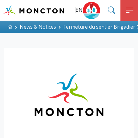
Top Menu
Aller au contenu principal
EN
SEARC
M
ALERT MONCTON
Accueil
News & Notices
Fermeture du sentier Brigadier 