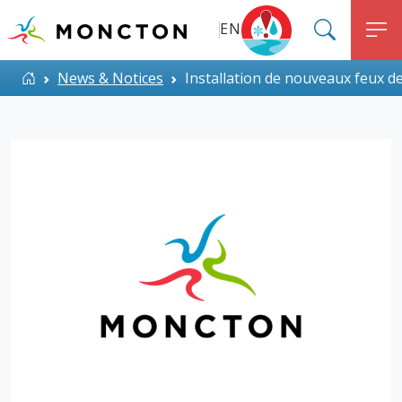
Top Menu
Aller au contenu principal
EN
SEARC
M
ALERT MONCTON
Accueil
News & Notices
Installation de nouveaux feux d