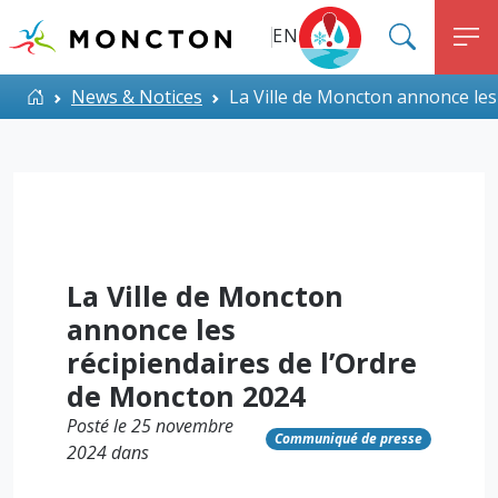
Top Menu
Aller au contenu principal
EN
SEARC
M
ALERT MONCTON
Accueil
News & Notices
La Ville de Moncton annonce les
La Ville de Moncton
annonce les
récipiendaires de l’Ordre
de Moncton 2024
Posté le 25 novembre
Communiqué de presse
2024 dans