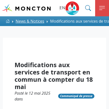
Top Menu
Aller au contenu principal
EN
SEARC
M
ALERT MONCTON
Accueil
News & Notices
Modifications aux services de 
Modifications aux
services de transport en
commun à compter du 18
mai
Posté le 12 mai 2025
Communiqué de presse
dans