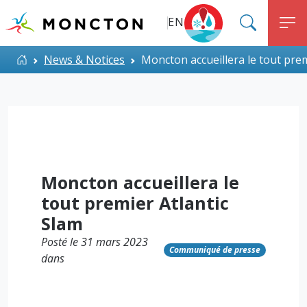
Top Menu
Aller au contenu principal
EN
SEARC
M
ALERT MONCTON
Accueil
News & Notices
Moncton accueillera le tout prem
Moncton accueillera le
tout premier Atlantic
Slam
Posté le 31 mars 2023
Communiqué de presse
dans