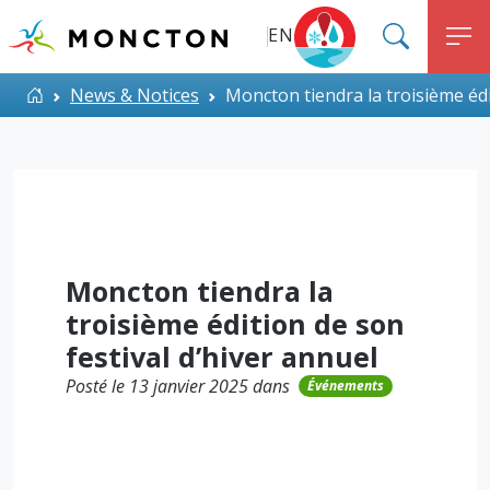
Top Menu
Aller au contenu principal
EN
SEARC
M
ALERT MONCTON
Accueil
News & Notices
Moncton tiendra la troisième édi
Moncton tiendra la
troisième édition de son
festival d’hiver annuel
Posté le 13 janvier 2025 dans
Événements