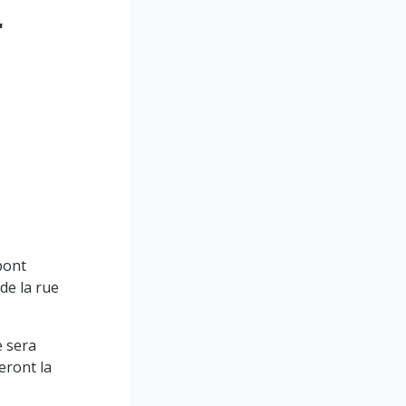
r
pont
de la rue
e sera
eront la