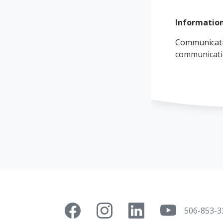
Informatio
Communicati
communicat
506-853-3