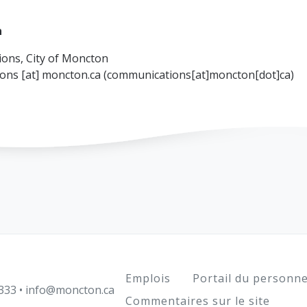
n
ons, City of Moncton
ions
[at]
moncton.ca
(communications[at]moncton[dot]ca)
Footer
Emplois
Portail du personne
333
•
info@moncton.ca
Commentaires sur le site