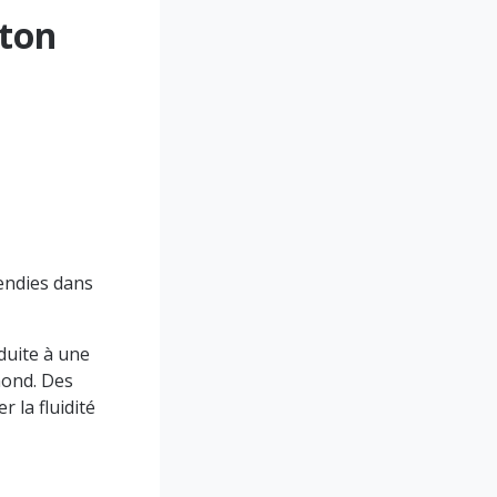
rton
cendies dans
éduite à une
mond. Des
 la fluidité