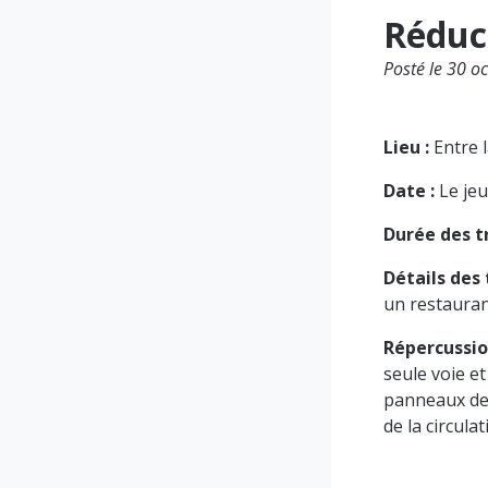
Réduc
Posté le 30 o
Lieu :
Entre 
Date :
Le je
Durée des t
Détails des 
un restaura
Répercussion
seule voie et
panneaux de 
de la circula