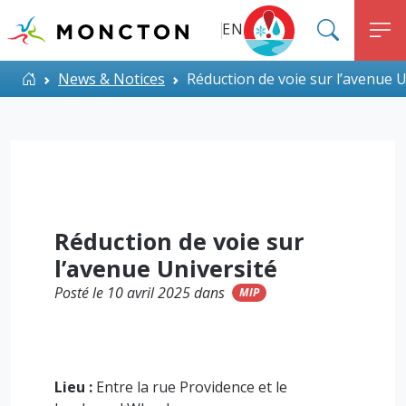
Top Menu
Aller au contenu principal
EN
SEARC
M
ALERT MONCTON
Accueil
News & Notices
Réduction de voie sur l’avenue U
Réduction de voie sur
l’avenue Université
Posté le 10 avril 2025 dans
MIP
Lieu :
Entre la rue Providence et le