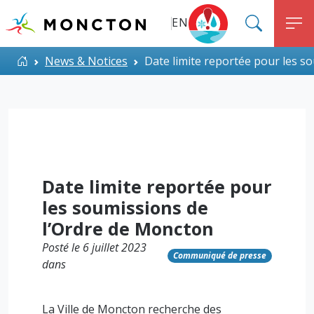
Top Menu
Aller au contenu principal
EN
SEARC
M
ALERT MONCTON
Accueil
News & Notices
Date limite reportée pour les s
Date limite reportée pour
les soumissions de
l’Ordre de Moncton
Posté le 6 juillet 2023
Communiqué de presse
dans
La Ville de Moncton recherche des