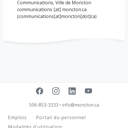
Communications, Ville de Moncton
communications
[at]
moncton.ca
(
communications[at]moncton[dot]ca
)
506-853-3333
•
info@moncton.ca
Footer
Emplois
Portail du personnel
Modalités d'utilisation