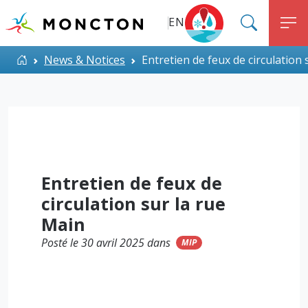
Top Menu
Aller au contenu principal
EN
SEARC
M
ALERT MONCTON
Accueil
News & Notices
Entretien de feux de circulation 
Entretien de feux de
circulation sur la rue
Main
Posté le 30 avril 2025 dans
MIP