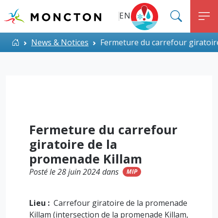
Top Menu
Aller au contenu principal
EN
SEARC
M
ALERT MONCTON
Accueil
News & Notices
Fermeture du carrefour giratoir
Fermeture du carrefour
giratoire de la
promenade Killam
Posté le 28 juin 2024 dans
MIP
Lieu :
Carrefour giratoire de la promenade
Killam (intersection de la promenade Killam,