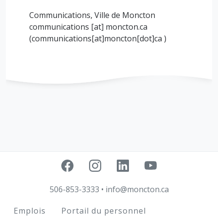
Communications, Ville de Moncton
communications
[at]
moncton.ca
(communications[at]moncton[dot]ca )
506-853-3333
•
info@moncton.ca
Footer
Emplois
Portail du personnel