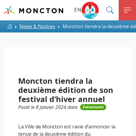
Top Menu
Aller au contenu principal
EN
SEARC
M
ALERT MONCTON
Accueil
News & Notices
Moncton tiendra la deuxième édit
Moncton tiendra la
deuxième édition de son
festival d’hiver annuel
Posté le 8 janvier 2024 dans
Événements
La Ville de Moncton est ravie d’annoncer la
tenue de la deuxième édition du