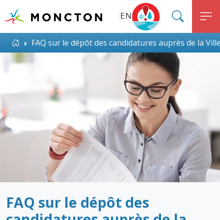
Top Menu
Aller au contenu principal
EN
SEARC
M
ALERT MONCTON
Accueil
FAQ sur le dépôt des candidatures auprès de la Vil
FAQ sur le dépôt des
candidatures auprès de la