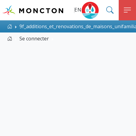
Top Menu
Aller au contenu principal
EN
SEARC
M
ALERT MONCTON
Accueil
9f_additions_et_renovations_de_maisons_unifamilial
Accueil
Se connecter
9f_additions_et_renovations_de_mai